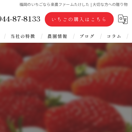
福岡のいちごなら楽農ファームたけした | 大切な方への贈り物
944-87-8133
いちごの購入はこちら
当社の特徴
農園情報
ブログ
コラム
完熟
代表ブログ
ジャム
ジェラート
冷凍あまおう
フリーズドライ