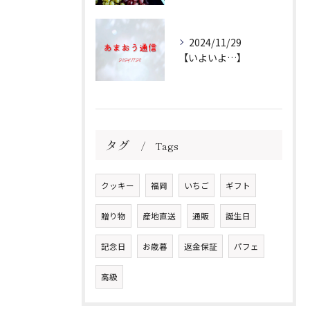
2024/11/29
【いよいよ…】
タグ
Tags
クッキー
福岡
いちご
ギフト
贈り物
産地直送
通販
誕生日
記念日
お歳暮
返金保証
パフェ
高級