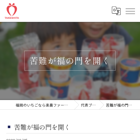
苦難が福の門を開く
福岡のいちごなら楽農ファームたけした
代表ブログ
苦難が福の門を開く
苦難が福の門を開く