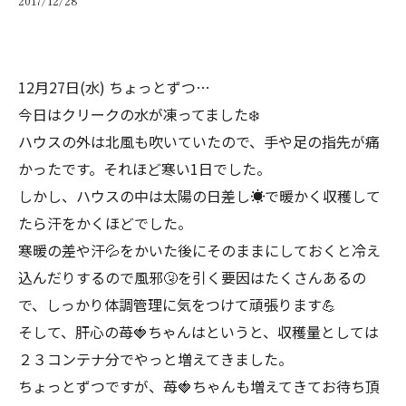
2017/12/28
12月27日(水) ちょっとずつ…
今日はクリークの水が凍ってました
❄️
ハウスの外は北風も吹いていたので、手や足の指先が痛
かったです。それほど寒い1日でした。
しかし、ハウスの中は太陽の日差し
☀️
で暖かく収穫して
たら汗をかくほどでした。
寒暖の差や汗
💦
をかいた後にそのままにしておくと冷え
込んだりするので風邪
🤧
を引く要因はたくさんあるの
で、しっかり体調管理に気をつけて頑張ります
💪
そして、肝心の苺
🍓
ちゃんはというと、収穫量としては
２３コンテナ分でやっと増えてきました。
ちょっとずつですが、苺
🍓
ちゃんも増えてきてお待ち頂