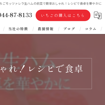
ちごモッツァレラ生ハムの前菜で簡単おしゃれ！レシピで食卓を華やかに
944-87-8133
いちごの購入はこちら
当社の特徴
農園情報
ブログ
コラム
完熟
代表ブログ
ジャム
ゃれ！レシピで食卓
ジェラート
冷凍あまおう
フリーズドライ