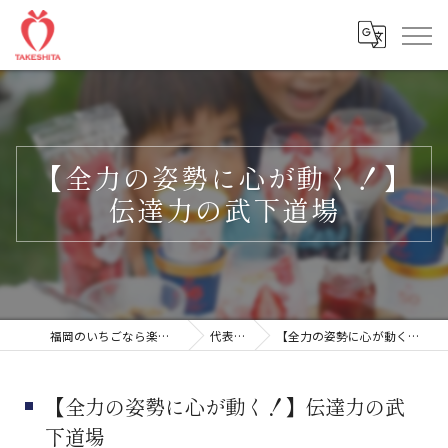
【全力の姿勢に心が動く！】
伝達力の武下道場
福岡のいちごなら楽農ファームたけした
代表ブログ
【全力の姿勢に心が動く！】伝達力の武下道場
【全力の姿勢に心が動く！】伝達力の武
下道場